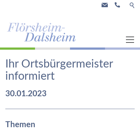
Aktuell
Ihr Ortsbürgermeister
Gemeinde
informiert
Freizeit & Tourismus
30.01.2023
Highlights
Themen
Weinbau